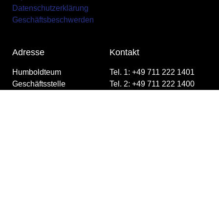
Datenschutzerklärung
Geschäftsbeschwerden
Adresse
Kontakt
Humboldteum
Tel. 1: +49 711 222 1401
Geschäftsstelle
Tel. 2: +49 711 222 1400
Königstraße 20
Fax: +49 711 222 1402
70173 Stuttgart
E-Mail
info@humboldteum.com
©
2026
Humboldteum – All Rights Reserved | Made with ♥
by
SimpleA